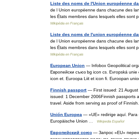
Liste des noms de l'Union européenne dans
de l Union européenne dans chacune des langues
les États membres dans lesquels elles sont p
Wikipédia en Français
Liste des noms de l'union européenne dans
de l Union européenne dans chacune des langues
les États membres dans lesquels elles sont p
Wikipédia en Français
European Union
— Infobox Geopolitical orga
Европейски съюз bg icon cs. Evropská unie c
icon et. Euroopa Liit et icon fi. Euroopan u
Finnish passport
— First issued: 21 August 
issued: 1 December 2006Finnish passports are
travel. Aside from serving as proof of Fin
Unión Europea
— «UE» redirige aquí. Para
Europäische Union …
Wikipedia Español
Европейский союз
— Запрос «EU» перена