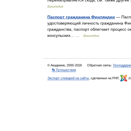
перенаправляется сюда; см. также други
Википедия
Паспорт гражданина Финляндии
— Паспо
удостоверяющий личность гражданина Фин
гражданства, паспорт облегчает процесс 
консульских… …
Википедия
© Академик, 2000-2026
Обратная связь:
Техподдерж
👣 Путешествия
Экспорт словарей на сайты
, сделанные на PHP,
Jo