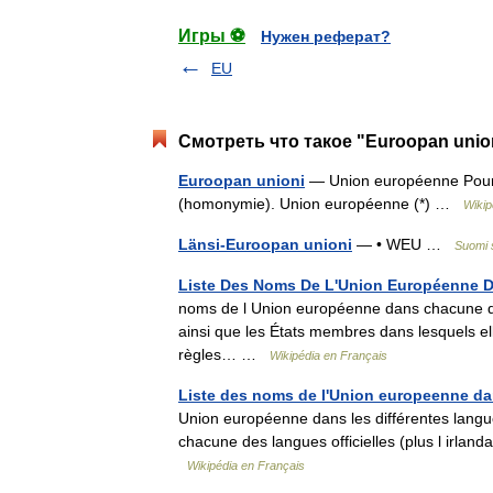
Игры ⚽
Нужен реферат?
EU
Смотреть что такое "Euroopan unio
Euroopan unioni
— Union européenne Pour 
(homonymie). Union européenne (*) …
Wikip
Länsi-Euroopan unioni
— • WEU …
Suomi 
Liste Des Noms De L'Union Européenne Da
noms de l Union européenne dans chacune des l
ainsi que les États membres dans lesquels ell
règles… …
Wikipédia en Français
Liste des noms de l'Union europeenne dans
Union européenne dans les différentes langue
chacune des langues officielles (plus l irlan
Wikipédia en Français