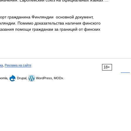
е значения. Европейский союз на официальных языках …
рт гражданина Финляндии основной документ,
ляндии. Помимо доказательства наличия финского
оказания помощи гражданам за границей от финских
ка
,
Реклама на сайте
18+
omla,
Drupal,
WordPress, MODx.