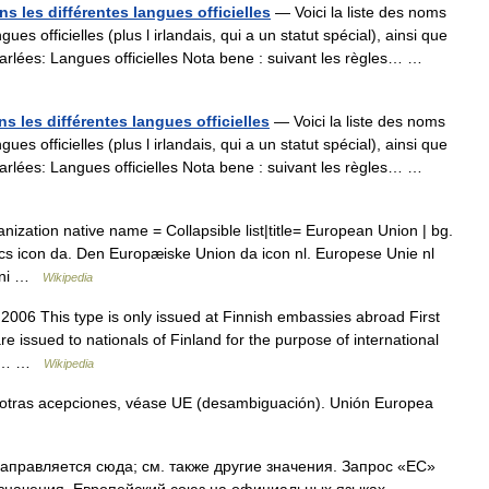
 les différentes langues officielles
— Voici la liste des noms
 officielles (plus l irlandais, qui a un statut spécial), ainsi que
arlées: Langues officielles Nota bene : suivant les règles… …
 les différentes langues officielles
— Voici la liste des noms
 officielles (plus l irlandais, qui a un statut spécial), ainsi que
arlées: Langues officielles Nota bene : suivant les règles… …
nization native name = Collapsible list|title= European Union | bg.
s icon da. Den Europæiske Union da icon nl. Europese Unie nl
nioni …
Wikipedia
2006 This type is only issued at Finnish embassies abroad First
 issued to nationals of Finland for the purpose of international
nish… …
Wikipedia
 otras acepciones, véase UE (desambiguación). Unión Europea
правляется сюда; см. также другие значения. Запрос «ЕС»