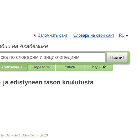
Запомнить сайт
Словарь на свой сайт
RU
едии на Академике
Найти!
Толкования
Переводы
Книги
Игры ⚽
 ja edistyneen tason koulutusta
sta
.
Sanasto
L
.
Silfverberg
.
2010
.