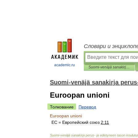
Словари и энциклоп
academic.ru
Suomi-venäjä sanakirja perus- ja edistyneen tason koulutusta
Suomi-venäjä sanakirja perus-
Euroopan unioni
Толкование
Перевод
Euroopan
unioni
ЕС
=
Европейский
союз
2:11
Suomi
-
venäjä
sanakirja
perus
-
ja
edistyneen
tason
koulutu